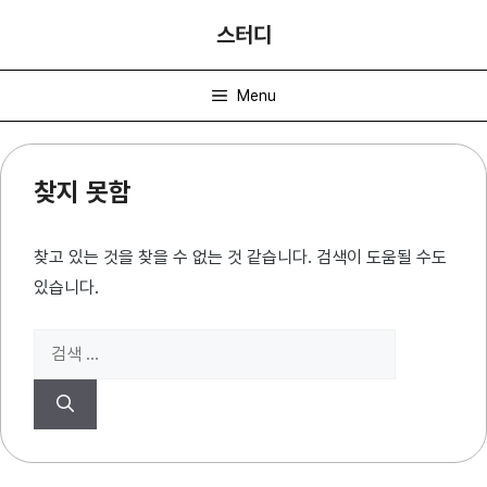
컨
스터디
텐
츠
Menu
로
건
너
찾지 못함
뛰
기
찾고 있는 것을 찾을 수 없는 것 같습니다. 검색이 도움될 수도
있습니다.
검
색: